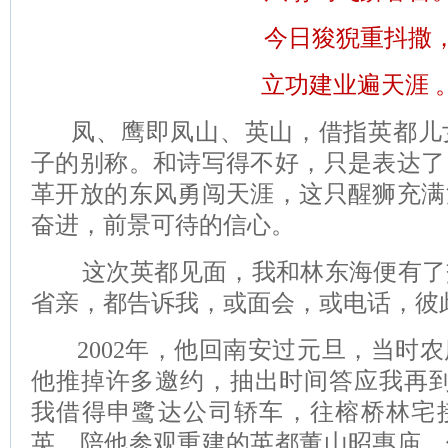
今日狻猊重抖撒
立功建业遍天涯 
凤、鹰即凤山、英山，借指英都儿
子的别称。和诗写得不好，只是表达了
革开放的东风勇闯天涯，这只醒狮充满
奋进，前景可待的信心。
这次英都见面，我和林东海便有了
省亲，都告诉我，或面会，或电话，彼
2002年，他回南安过元旦，当时农
他推掉许多邀约，抽出时间答应我再到
我借得申鹭达公司轿车，往榕桥林宅
英，陪他参观重建的英都董山昭惠庙、