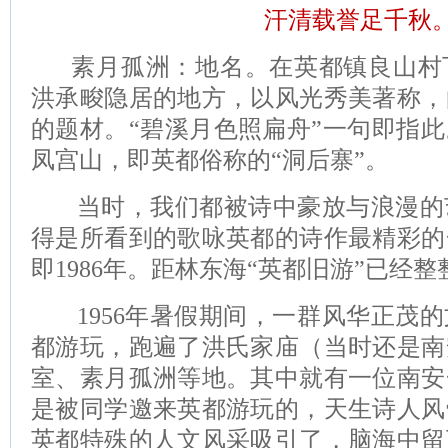
汗清载誉足千秋
素月孤洲：地名。在英都镇良山村
洪承畯隐居的地方，以风光秀美著称，
的题材。“碧溪月色照扁舟”一句即指
凤宫山，即英都俗称的“洞后寨”。
当时，我们都被诗中豪放与浪漫的
得是所看到的歌咏英都的诗作最精彩的
即1986年。距林东海“英都旧游”已经整
1956年暑假期间，一群风华正茂的
都游玩，跑遍了洪氏家庙（当时还是南
室、素月孤洲等地。其中就有一位南安
是被同学邀来英都游玩的，天生诗人风
英都特殊的人文风采吸引了，脑海中留