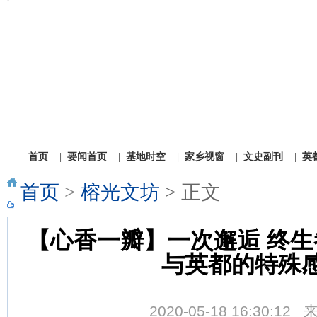
1
2
3
首页
|
要闻首页
|
基地时空
|
家乡视窗
|
文史副刊
|
英
首页
>
榕光文坊
> 正文
【心香一瓣】一次邂逅 终生
与英都的特殊
2020-05-18 16:30:1