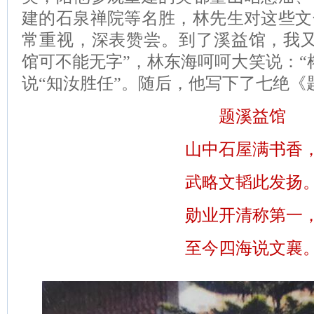
建的石泉禅院等名胜，林先生对这些文
常重视，深表赞尝。到了溪益馆，我又
馆可不能无字”，林东海呵呵大笑说：“
说“知汝胜任”。随后，他写下了七绝《
题溪益馆
山中石屋满书香
武略文韬此发扬
勋业开清称第一
至今四海说文襄