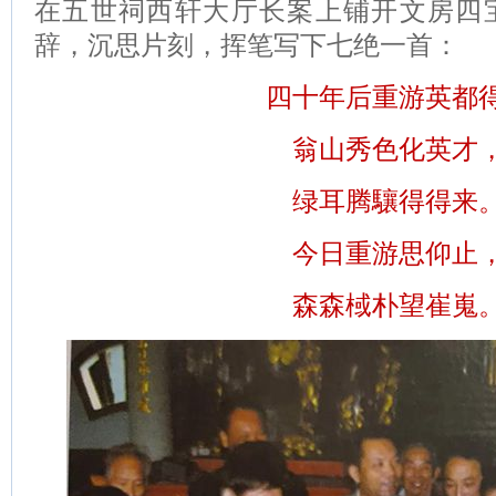
在五世祠西轩大厅长案上铺开文房四
辞，沉思片刻，挥笔写下七绝一首：
四十年后重游英都
翁山秀色化英才
绿耳腾驤得得来
今日重游思仰止
森森棫朴望崔嵬