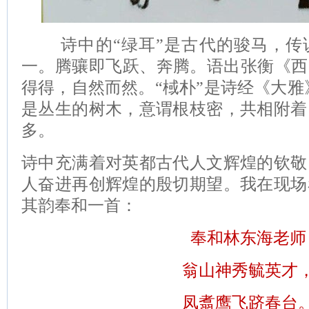
诗中的“绿耳”是古代的骏马，传说
一。腾骧即飞跃、奔腾。语出张衡《西
得得，自然而然。“棫朴”是诗经《大雅
是丛生的树木，意谓根枝密，共相附着
多。
诗中充满着对英都古代人文辉煌的钦敬
人奋进再创辉煌的殷切期望。我在现场
其韵奉和一首：
奉和林东海老师
翁山神秀毓英才
凤翥鹰飞跻春台