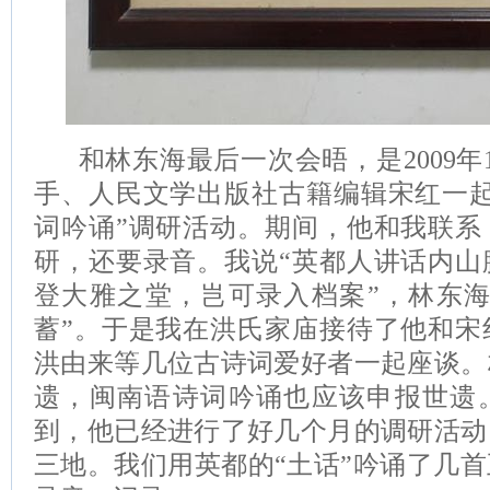
和林东海最后一次会晤，是2009年
手、人民文学出版社古籍编辑宋红一起
词吟诵”调研活动。期间，他和我联系
研，还要录音。我说“英都人讲话内山
登大雅之堂，岂可录入档案”，林东海
蓄”。于是我在洪氏家庙接待了他和宋
洪由来等几位古诗词爱好者一起座谈。
遗，闽南语诗词吟诵也应该申报世遗
到，他已经进行了好几个月的调研活动
三地。我们用英都的“土话”吟诵了几