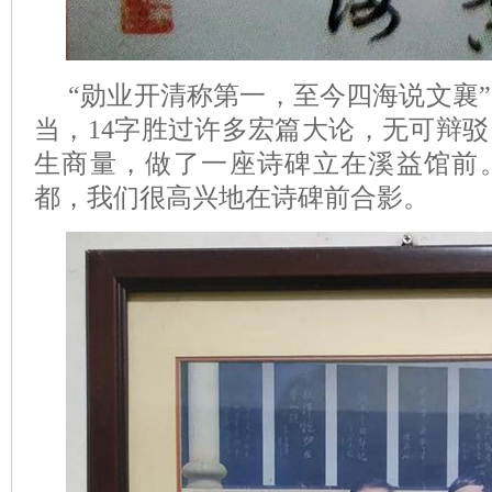
“勋业开清称第一，至今四海说文襄”
当，14字胜过许多宏篇大论，无可辩
生商量，做了一座诗碑立在溪益馆前
都，我们很高兴地在诗碑前合影。