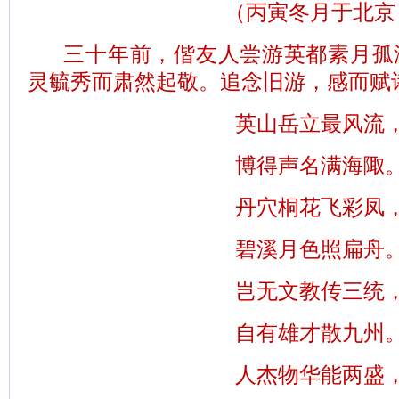
（丙寅冬月于北京
三十年前，偕友人尝游英都素月孤
灵毓秀而肃然起敬。追念旧游，感而赋
英山岳立最风流
博得声名满海陬
丹穴桐花飞彩凤
碧溪月色照扁舟
岂无文教传三统
自有雄才散九州
人杰物华能两盛