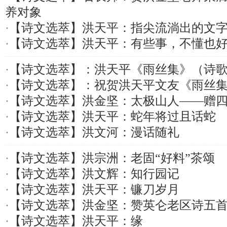
养对象
·
【诗文选萃】洪天平：指尖流淌出的文
·
【诗文选萃】洪天平：有些事，不懂也
·
【诗文选萃】：洪天平《雨丝集》（诗
·
【诗文选萃】：祝贺洪天平文友《雨丝
·
【诗文选萃】洪金坚：太极山人——赠
·
【诗文选萃】洪天平：蛇年将过且话蛇
·
【诗文选萃】洪文河：漫话随礼
·
【诗文选萃】洪宗洲：老固“好料”茶颂
·
【诗文选萃】洪文辉：知行园记
·
【诗文选萃】洪天平：镰刀岁月
·
【诗文选萃】洪金坚：赞英仑老区诗五
·
【诗文选萃】洪天平：缘