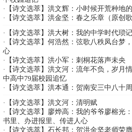
·
【诗文选萃】洪文辉：小时候开荒种地
·
【诗文选萃】洪金坚：春之乐章（原创
·
【诗文选萃】洪大树：我的中学时代琐
·
【诗文选萃】何浩然：弦歌八秩凤台梦
心
·
【诗文选萃】洪小军：刺桐花落声未央
·
【诗文选萃】洪文河：流年不负，岁月
中高中79届校园追忆
·
【诗文选萃】洪本通：贺南安三中八十
·
【诗文选萃】洪文河：清明赋
·
【诗文选萃】廖烨高：我的爷爷廖榕光
书里、办进报里、传进人心
·
【诗文选萃】石长邦：贺洪金坚老师荣