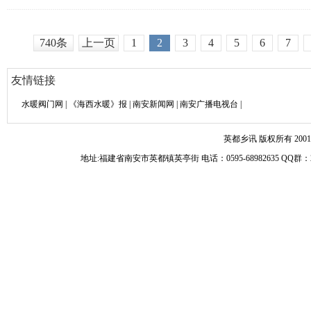
740条
上一页
1
2
3
4
5
6
7
友情链接
水暖阀门网
|
《海西水暖》报
|
南安新闻网
|
南安广播电视台
|
英都乡讯 版权所有 2001-
地址:福建省南安市英都镇英亭街 电话：0595-68982635 Q