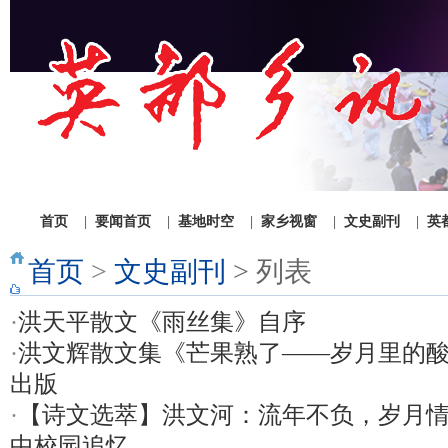
1
2
3
首页
|
要闻首页
|
基地时空
|
家乡视窗
|
文史副刊
|
英
首页
>
文史副刊
> 列表
·
洪天平散文《雨丝集》自序
·
洪文辉散文集《芒果熟了——岁月里的
出版
·
【诗文选萃】洪文河：流年不负，岁月
中校园追忆