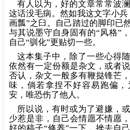
有人以为，好的文章常常波
这话没毛病。然如我这文字小兵
画瓢”之臼。自己踏过的脚印已
与其说墨守自身固有的“风格”
自己“驯化”更贴切一些。
这本集子中，除了一些心得
依然有一定份额是杂文，或者
否认，杂文一般多有鞭挞锋芒
味，倘若拿捏不好容易跑偏，
安，唯恐伤了他人。
所以说，有时或为了避嫌，
少惹是非，自己会情愿不情愿
好的稿子“修养”一下，挫去自