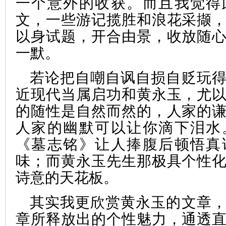
一个意外的收获。而且我觉得
文，一些游记揽胜和浪花采撷
以身试题，开合由景，收放随
一默。
若论把自嘲自讽自损自贬玩
近现代当属启功和黄永玉，尤
的随性是自然而然的，人家的
人家的幽默可以让你滴下泪水
《墓志铭》让人捧腹后顿悟真
味；而黄永玉先生那极具个性
诗意的天花板。
其实我更欣赏黄永玉的文章
章所释放出的个性魅力，通透