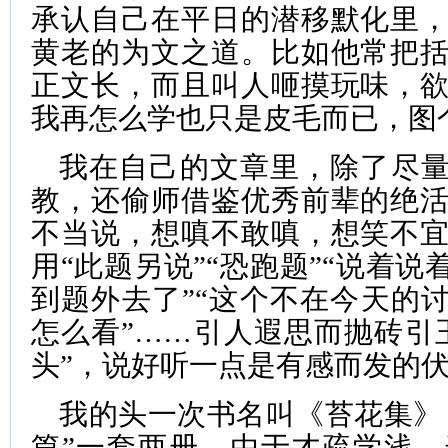
承认自己在平日的潜移默化里
黄老的为文之道。比如他常把
正文长，而且叫人咂摸玩味，
我再怎么学也只是皮毛而已，图
我在自己的文章里，除了尽量
教，还偷师借鉴优秀前辈的绝
不当说，想嗔不敢嗔，想笑不
用“此题另说”“恐跑题”“说着说
到题外去了”“这个不在今天的讨
怎么看”……引人遐思而抛砖引
头”，说好听一点是有感而发的
我的头一次书名叫《苔花集》，
篇”一套两册。由于才疏学浅