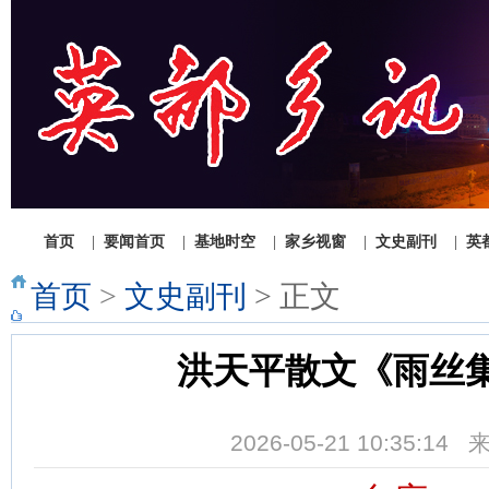
1
2
3
首页
|
要闻首页
|
基地时空
|
家乡视窗
|
文史副刊
|
英
首页
>
文史副刊
> 正文
洪天平散文《雨丝
2026-05-21 10:35:1