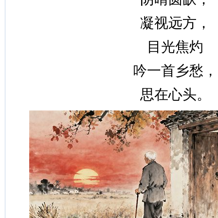
凝视远方，
目光焦灼
吟一首乡愁，
思在心头。