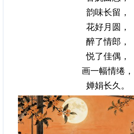
韵味长留，
花好月圆，
醉了情郎，
悦了佳偶，
画一幅情绻，
婵娟长久。