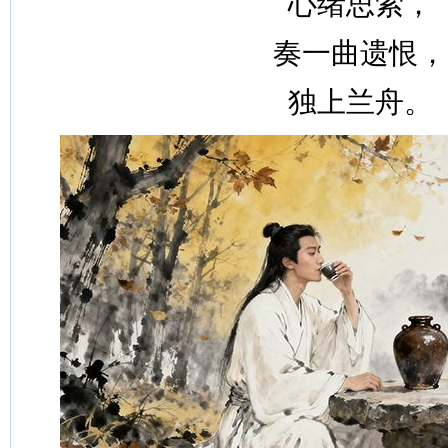
心绪思索，
奏一曲遗恨，
独上兰舟。