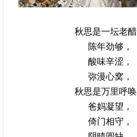
秋思是一坛老醋
陈年劲够，
酸味辛涩，
弥漫心窝，
秋思是万里呼唤
爸妈凝望，
倚门相守，
阴晴圆缺，