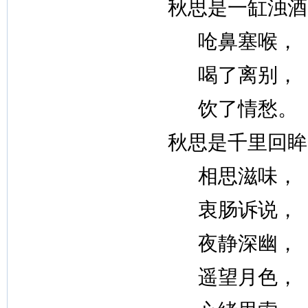
秋思是一缸浊酒
呛鼻塞喉，
喝了离别，
饮了情愁。
秋思是千里回眸
相思滋味，
衷肠诉说，
夜静深幽，
遥望月色，