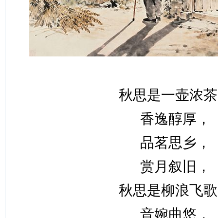
秋思是一壶浓茶
香逸醇厚，
品茗思乡，
赏月叙旧，
秋思是柳浪飞歌
音婉曲悠，