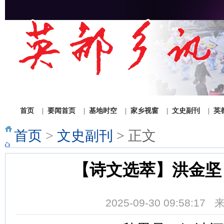
1
2
3
首页
|
要闻首页
|
基地时空
|
家乡视窗
|
文史副刊
|
英
首页
>
文史副刊
> 正文
【诗文选萃】洪金坚
2025-09-30 09:58:1