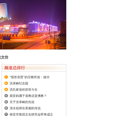
光文坊
频道总排行
“报答亲恩”的宗教民俗：做功
洪承畴纪念园
洪氏家庙的前世今生
观音妈属于道教还是佛教？
关于洪承畴的先祖
清水祖师在英都的传说
南安市敦煌文化研究会即将成立