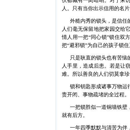
伏都藏有一岗暗哨。对于来
人。只有当你出示信用的名片
外糙内秀的锁头，是信任
人们毫无保留地把家园交给
情人用一把“同心锁”锁住双
把“避邪锁”为自己的孩子锁
只是耿直的锁头也有苦恼
人手里，造成后患。若是让
难。所以善良的人们切莫拿珍
锁和钥匙形成诸事万物运
责开闭、事物疏堵的全过程。
一把锁胜似一道铜墙铁壁
就有后方。
一年四季默默与清苦为伴