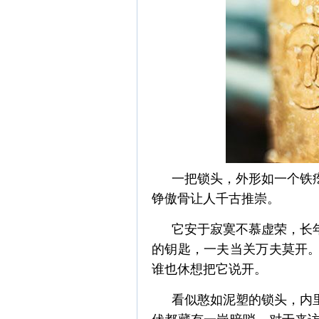
一把锁头，外形如一个铁
铮傲骨让人千古推崇。
它安于寂寞不慕虚荣，长
的钥匙，一夫当关万夫莫开
谁也休想把它说开。
看似憨如泥塑的锁头，内