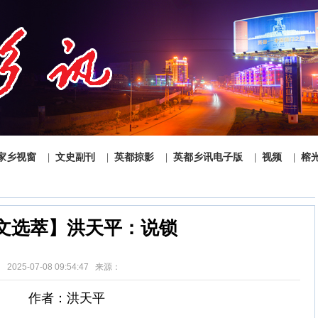
家乡视窗
|
文史副刊
|
英都掠影
|
英都乡讯电子版
|
视频
|
榕
文选萃】洪天平：说锁
2025-07-08 09:54:47 来源：
作者：洪天平