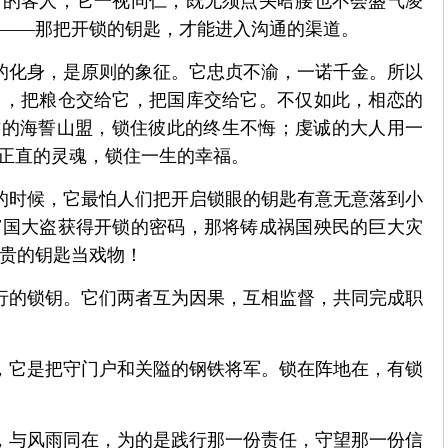
访的客人，它一视同仁，既无须点头哈腰也不会盛气凌
——那把开锁的钥匙，才能进入沟通的渠道。
的化身，是原则的象征。它忠贞不渝，一诺千金。所以
它，把粮仓交给它，把国库交给它。不仅如此，相恋的
方的海誓山盟，锁住彼此的终生不悔；虔诚的大人用一
住正直的灵魂，锁住一生的幸福。
的时候，它最怕人们把开启锁眼的钥匙有意无意落到小
窃国大盗获得开锁的密码，那将铸成祸国殃民的巨大灾
贵的钥匙当戏物！
行的锁钥。它们两者互为因果，互相监督，共同完成职
，它是把守门户和关隘的钢铁将军。锁在阵地在，有锁
，与风雨同在，为的是践行那一份责任，守望那一份信