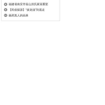
福建省南安市翁山洪氏家庙重竖
【民俗探源】“拔龙须”到底走
杨府真人的由来