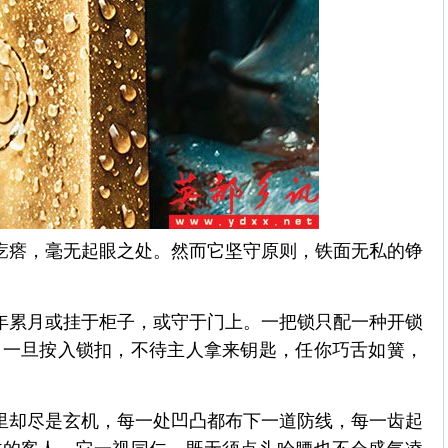
疙瘩，毫无起眼之处。然而它坚守原则，铁面无私的铮
年累月或挂于柜子，或守于门上。一把锁只配一种开锁
。一旦按入锁扣，不待主人拿来钥匙，任你巧舌如簧，
里却尽是玄机，每一处凹凸都布下一道防线，每一齿起